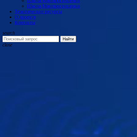
Школа Минпросвещения
Школа Минпросвещения
Тематические ресурсы
О проекте
Контакты
search
Найти
close