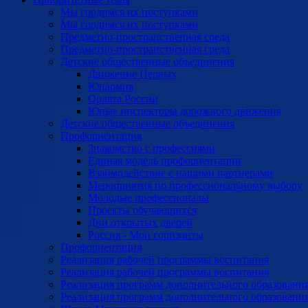
Мы гордимся их поступками
Мы гордимся их поступками
Предметно-пространственная среда
Предметно-пространственная среда
Детские общественные объединения
Движение Первых
Юнармия
Орлята России
Юные инспекторы дорожного движения
Детские общественные объединения
Профориентация
Знакомство с профессиями
Единая модель профориентации
Взаимодействие с нашими партнерами
Мероприятия по профессиональному выбору
Молодые профессионалы
Проекты обучающихся
Дни открытых дверей
Россия - Мои горизонты
Профориентация
Реализация рабочей программы воспитания
Реализация рабочей программы воспитания
Реализация программ дополнительного образовани
Реализация программ дополнительного образовани