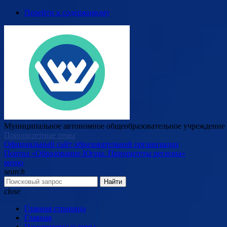
Перейти к содержимому
Муниципальное автономное общеобразовательное учреждение 
Приоритетные темы
Официальный сайт образовательной организации
Портал «Образование Югры. Приоритеты региона»
меню
search
Найти
close
Главная страница
Главная
Приоритетные темы